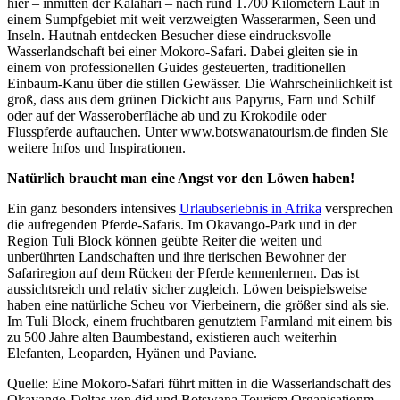
hier – inmitten der Kalahari – nach rund 1.700 Kilometern Lauf in
einem Sumpfgebiet mit weit verzweigten Wasserarmen, Seen und
Inseln. Hautnah entdecken Besucher diese eindrucksvolle
Wasserlandschaft bei einer Mokoro-Safari. Dabei gleiten sie in
einem von professionellen Guides gesteuerten, traditionellen
Einbaum-Kanu über die stillen Gewässer. Die Wahrscheinlichkeit ist
groß, dass aus dem grünen Dickicht aus Papyrus, Farn und Schilf
oder auf der Wasseroberfläche ab und zu Krokodile oder
Flusspferde auftauchen. Unter www.botswanatourism.de finden Sie
weitere Infos und Inspirationen.
Natürlich braucht man eine Angst vor den Löwen haben!
Ein ganz besonders intensives
Urlaubserlebnis in Afrika
versprechen
die aufregenden Pferde-Safaris. Im Okavango-Park und in der
Region Tuli Block können geübte Reiter die weiten und
unberührten Landschaften und ihre tierischen Bewohner der
Safariregion auf dem Rücken der Pferde kennenlernen. Das ist
aussichtsreich und relativ sicher zugleich. Löwen beispielsweise
haben eine natürliche Scheu vor Vierbeinern, die größer sind als sie.
Im Tuli Block, einem fruchtbaren genutztem Farmland mit einem bis
zu 500 Jahre alten Baumbestand, existieren auch weiterhin
Elefanten, Leoparden, Hyänen und Paviane.
Quelle: Eine Mokoro-Safari führt mitten in die Wasserlandschaft des
Okavango-Deltas von djd und Botswana Tourism Organisationm