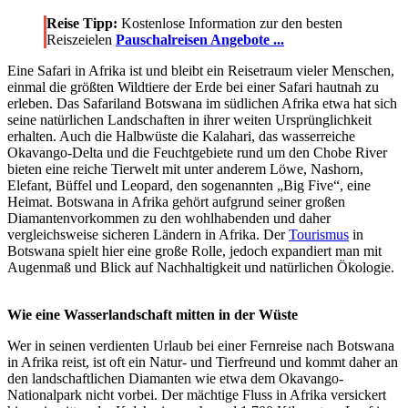
Reise Tipp:
Kostenlose Information zur den besten
Reiszeielen
Pauschalreisen Angebote ...
Eine Safari in Afrika ist und bleibt ein Reisetraum vieler Menschen,
einmal die größten Wildtiere der Erde bei einer Safari hautnah zu
erleben. Das Safariland Botswana im südlichen Afrika etwa hat sich
seine natürlichen Landschaften in ihrer weiten Ursprünglichkeit
erhalten. Auch die Halbwüste die Kalahari, das wasserreiche
Okavango-Delta und die Feuchtgebiete rund um den Chobe River
bieten eine reiche Tierwelt mit unter anderem Löwe, Nashorn,
Elefant, Büffel und Leopard, den sogenannten „Big Five“, eine
Heimat. Botswana in Afrika gehört aufgrund seiner großen
Diamantenvorkommen zu den wohlhabenden und daher
vergleichsweise sicheren Ländern in Afrika. Der
Tourismus
in
Botswana spielt hier eine große Rolle, jedoch expandiert man mit
Augenmaß und Blick auf Nachhaltigkeit und natürlichen Ökologie.
Wie eine Wasserlandschaft mitten in der Wüste
Wer in seinen verdienten Urlaub bei einer Fernreise nach Botswana
in Afrika reist, ist oft ein Natur- und Tierfreund und kommt daher an
den landschaftlichen Diamanten wie etwa dem Okavango-
Nationalpark nicht vorbei. Der mächtige Fluss in Afrika versickert