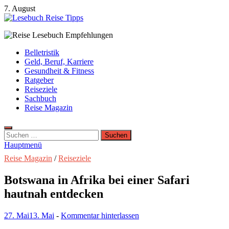
Zum
7. August
Inhalt
springen
Lesebuch Reise Tipps
Bücher, Reisen, Ebooks, Zeitungen und Lesebuch Empfehlungen
Belletristik
Geld, Beruf, Karriere
Gesundheit & Fitness
Ratgeber
Reiseziele
Sachbuch
Reise Magazin
Suchen
nach:
Hauptmenü
Reise Magazin
/
Reiseziele
Botswana in Afrika bei einer Safari
hautnah entdecken
27. Mai
13. Mai
-
Kommentar hinterlassen