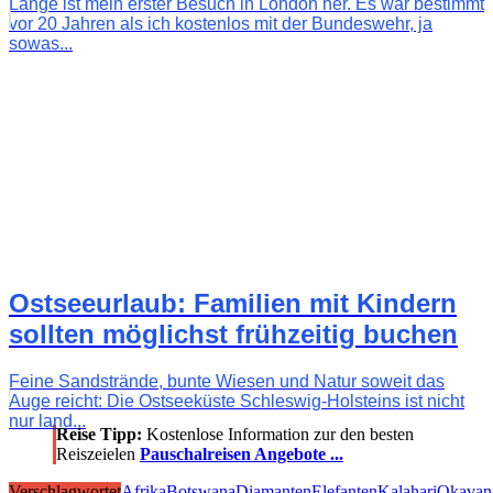
Lange ist mein erster Besuch in London her. Es war bestimmt
vor 20 Jahren als ich kostenlos mit der Bundeswehr, ja
sowas...
Ostseeurlaub: Familien mit Kindern
sollten möglichst frühzeitig buchen
Feine Sandstrände, bunte Wiesen und Natur soweit das
Auge reicht: Die Ostseeküste Schleswig-Holsteins ist nicht
nur land...
Reise Tipp:
Kostenlose Information zur den besten
Reiszeielen
Pauschalreisen Angebote ...
Verschlagwortet
Afrika
Botswana
Diamanten
Elefanten
Kalahari
Okavan