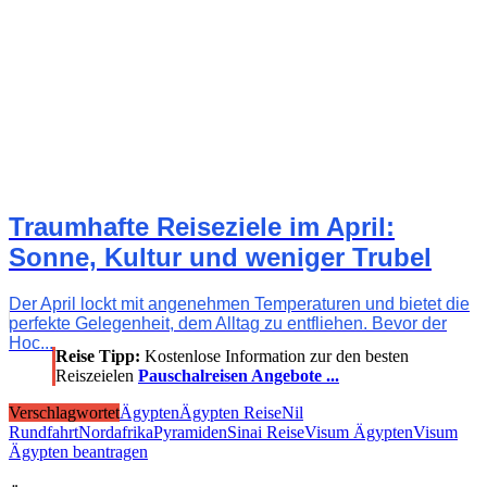
Traumhafte Reiseziele im April:
Sonne, Kultur und weniger Trubel
Der April lockt mit angenehmen Temperaturen und bietet die
perfekte Gelegenheit, dem Alltag zu entfliehen. Bevor der
Hoc...
Reise Tipp:
Kostenlose Information zur den besten
Reiszeielen
Pauschalreisen Angebote ...
Verschlagwortet
Ägypten
Ägypten Reise
Nil
Rundfahrt
Nordafrika
Pyramiden
Sinai Reise
Visum Ägypten
Visum
Ägypten beantragen