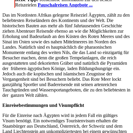
Reiszeielen
Pauschalreisen Angebote ...
Das im Nordosten Afrikas gelegene Reiseziel Ägypten, zählt zu den
beliebtesten Reiseländern des Kontinents und der Welt. Die
historischen Bauten aus mehr als fünf Jahrtausenden Geschichte
ziehen Abenteuer Reisende ebenso an wie die Möglichkeiten zur
Erholung und Badeurlaub an den Küsten des Roten Meeres und des
Sinai im Osten sowie des nahen Mittelmeeres im Norden des
Landes.
Natürlich sind es hauptsächlich die pharaonischen
Monumente entlang des weiten Nils, die das Land so einzigartig für
Besucher machen, denn die großen Tempelanlagen, die reich
ausgestatteten und dekorierten Gräber und natürlich die Pyramiden
der früheren ägyptischen Könige, laden Bildungshungrige ein.
Jedoch auch die koptischen und islamischen Zeugnisse der
Vergangenheit sind bei Besuchern beliebt. Das Rote Meer lockt
ganzjährig Sportler und Badereisende mit seinen artenreichen
Tauchgründen und Wassersportangeboten, die zu den beliebtesten in
der ganzen Welt zählen.
Einreisebestimmungen und Visumpflicht
Für die Einreise nach Ägypten wird in jedem Fall ein gültiges
Visum benötigt. Ein notwendiges Touristenvisum erhalten die
Staatsbürger aus Deutschland, Österreich, der Schweiz und dem
Land Liechtenstein am unkompliziertesten bei einem gewünschten