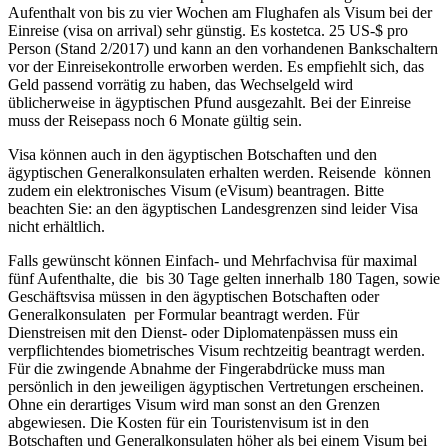
Aufenthalt von bis zu vier Wochen am Flughafen als Visum bei der
Einreise (visa on arrival) sehr günstig. Es kostetca. 25 US-$ pro
Person (Stand 2/2017) und kann an den vorhandenen Bankschaltern
vor der Einreisekontrolle erworben werden. Es empfiehlt sich, das
Geld passend vorrätig zu haben, das Wechselgeld wird
üblicherweise in ägyptischen Pfund ausgezahlt. Bei der Einreise
muss der Reisepass noch 6 Monate gültig sein.
Visa können auch in den ägyptischen Botschaften und den
ägyptischen Generalkonsulaten erhalten werden. Reisende können
zudem ein elektronisches Visum (eVisum) beantragen. Bitte
beachten Sie: an den ägyptischen Landesgrenzen sind leider Visa
nicht erhältlich.
Falls gewünscht können Einfach- und Mehrfachvisa für maximal
fünf Aufenthalte, die bis 30 Tage gelten innerhalb 180 Tagen, sowie
Geschäftsvisa müssen in den ägyptischen Botschaften oder
Generalkonsulaten per Formular beantragt werden. Für
Dienstreisen mit den Dienst- oder Diplomatenpässen muss ein
verpflichtendes biometrisches Visum rechtzeitig beantragt werden.
Für die zwingende Abnahme der Fingerabdrücke muss man
persönlich in den jeweiligen ägyptischen Vertretungen erscheinen.
Ohne ein derartiges Visum wird man sonst an den Grenzen
abgewiesen. Die Kosten für ein Touristenvisum ist in den
Botschaften und Generalkonsulaten höher als bei einem Visum bei