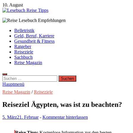
Zum
10. August
Inhalt
springen
Lesebuch Reise Tipps
Bücher, Reisen, Ebooks, Zeitungen und Lesebuch Empfehlungen
Belletristik
Geld, Beruf, Karriere
Gesundheit & Fitness
Ratgeber
Reiseziele
Sachbuch
Reise Magazin
Suchen
nach:
Hauptmenü
Reise Magazin
/
Reiseziele
Reiseziel Ägypten, was ist zu beachten?
5. März
21. Februar
-
Kommentar hinterlassen
Reise Tipp:
Kostenlose Information zur den besten