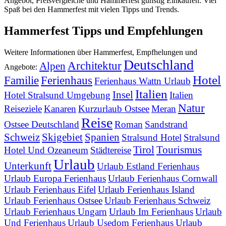
Angebot, Preisvergleiche und Hammerfest günstig Einkaufen. Viel
Spaß bei den Hammerfest mit vielen Tipps und Trends.
Hammerfest Tipps und Empfehlungen
Weitere Informationen über Hammerfest, Empfhelungen und
Deutschland
Architektur
Alpen
Angebote:
Hotel
Familie
Ferienhaus
Ferienhaus Wattn Urlaub
Italien
Insel
Hotel Stralsund Umgebung
Italien
Natur
Reiseziele
Kanaren
Kurzurlaub Ostsee
Meran
Reise
Ostsee Deutschland
Roman
Sandstrand
Schweiz
Skigebiet
Spanien
Stralsund Hotel
Stralsund
Tirol
Tourismus
Hotel Und Ozeaneum
Städtereise
Urlaub
Unterkunft
Urlaub Estland Ferienhaus
Urlaub Europa Ferienhaus
Urlaub Ferienhaus Cornwall
Urlaub Ferienhaus Eifel
Urlaub Ferienhaus Island
Urlaub Ferienhaus Ostsee
Urlaub Ferienhaus Schweiz
Urlaub Ferienhaus Ungarn
Urlaub Im Ferienhaus
Urlaub
Und Ferienhaus
Urlaub Usedom Ferienhaus
Urlaub