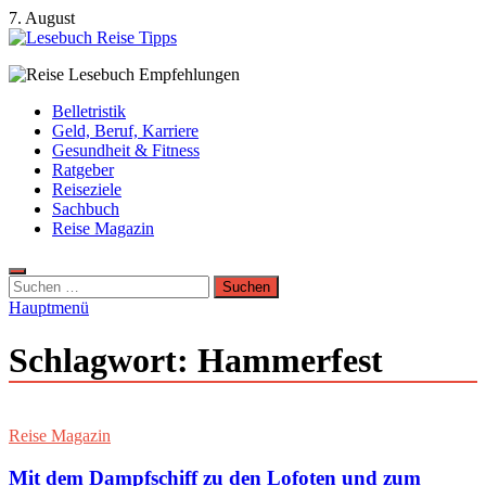
Zum
7. August
Inhalt
springen
Lesebuch Reise Tipps
Bücher, Reisen, Ebooks, Zeitungen und Lesebuch Empfehlungen
Belletristik
Geld, Beruf, Karriere
Gesundheit & Fitness
Ratgeber
Reiseziele
Sachbuch
Reise Magazin
Suchen
nach:
Hauptmenü
Schlagwort:
Hammerfest
Reise Magazin
Mit dem Dampfschiff zu den Lofoten und zum