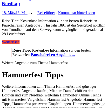
Nordkap
18. März
13. Mai
-
von
Reiseführer
-
Kommentar hinterlassen
Reise Tipp: Kostenlose Information zur den besten Reiszeielen
Pauschalreisen Angebote … Im Jahr 1891 ist das Seegebiet nördlich
von Trondheim auf dem Seeweg kaum zugänglich und gerade mal
28 Leuchtfeuer …
Mit
Weiterlesen
dem
Reise Tipp:
Kostenlose Information zur den besten
Dampfschiff
Reiszeielen
Pauschalreisen Angebote ...
zu
den
Weitere Angebote zum Thema Hammerfest
Lofoten
und
zum
Hammerfest Tipps
Nordkap
Weitere Informationen zum Thema Hammerfest und günstiger
Hammerfest Angebote kaufen, Mit dem Dampfschiff zu den
Lofoten und zum Nordkap, weiterhin Hammerfest Online Trends
mit Hammerfest Vergleichen, Hammerfest Angebote, Hammerfest
Tipps, Hammerfest preiswerte Empfehlungen, Hammerfest günstige