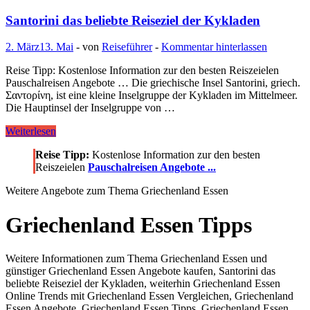
Santorini das beliebte Reiseziel der Kykladen
2. März
13. Mai
-
von
Reiseführer
-
Kommentar hinterlassen
Reise Tipp: Kostenlose Information zur den besten Reiszeielen
Pauschalreisen Angebote … Die griechische Insel Santorini, griech.
Σαντορίνη, ist eine kleine Inselgruppe der Kykladen im Mittelmeer.
Die Hauptinsel der Inselgruppe von …
Santorini
Weiterlesen
das
Reise Tipp:
Kostenlose Information zur den besten
beliebte
Reiszeielen
Pauschalreisen Angebote ...
Reiseziel
der
Weitere Angebote zum Thema Griechenland Essen
Kykladen
Griechenland Essen Tipps
Weitere Informationen zum Thema Griechenland Essen und
günstiger Griechenland Essen Angebote kaufen, Santorini das
beliebte Reiseziel der Kykladen, weiterhin Griechenland Essen
Online Trends mit Griechenland Essen Vergleichen, Griechenland
Essen Angebote, Griechenland Essen Tipps, Griechenland Essen