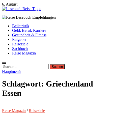
Zum
6. August
Inhalt
springen
Lesebuch Reise Tipps
Bücher, Reisen, Ebooks, Zeitungen und Lesebuch Empfehlungen
Belletristik
Geld, Beruf, Karriere
Gesundheit & Fitness
Ratgeber
Reiseziele
Sachbuch
Reise Magazin
Suchen
nach:
Hauptmenü
Schlagwort:
Griechenland
Essen
Reise Magazin
/
Reiseziele