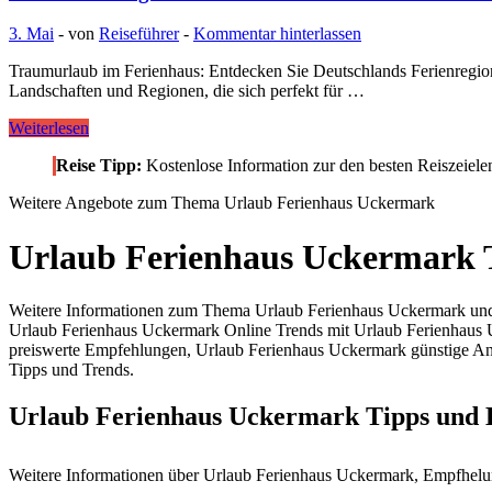
3. Mai
-
von
Reiseführer
-
Kommentar hinterlassen
Traumurlaub im Ferienhaus: Entdecken Sie Deutschlands Ferienregion
Landschaften und Regionen, die sich perfekt für …
Ferienhaus
Weiterlesen
Regionen
Reise Tipp:
Kostenlose Information zur den besten Reiszeiel
in
Deutschland
Weitere Angebote zum Thema Urlaub Ferienhaus Uckermark
–
Traumurlaub
Ferienhaus
Urlaub Ferienhaus Uckermark 
Weitere Informationen zum Thema Urlaub Ferienhaus Uckermark und 
Urlaub Ferienhaus Uckermark Online Trends mit Urlaub Ferienhaus
preiswerte Empfehlungen, Urlaub Ferienhaus Uckermark günstige Ang
Tipps und Trends.
Urlaub Ferienhaus Uckermark Tipps und
Weitere Informationen über Urlaub Ferienhaus Uckermark, Empfhel