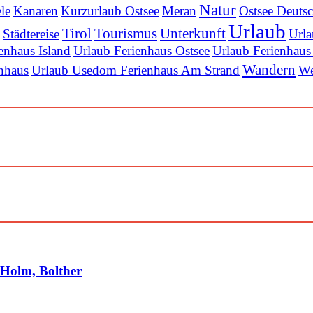
Natur
ele
Kanaren
Kurzurlaub Ostsee
Meran
Ostsee Deuts
Urlaub
Tirol
Tourismus
Unterkunft
Städtereise
Urla
enhaus Island
Urlaub Ferienhaus Ostsee
Urlaub Ferienhaus
Wandern
nhaus
Urlaub Usedom Ferienhaus Am Strand
We
, Holm, Bolther