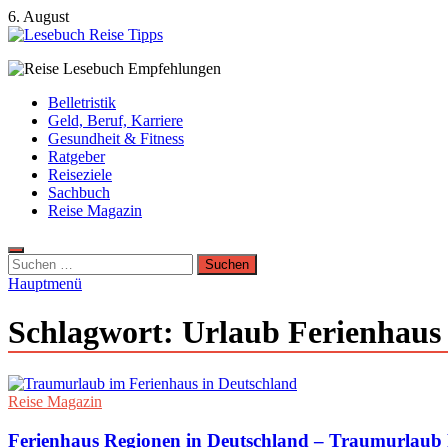
Zum
6. August
Inhalt
springen
Lesebuch Reise Tipps
Bücher, Reisen, Ebooks, Zeitungen und Lesebuch Empfehlungen
Belletristik
Geld, Beruf, Karriere
Gesundheit & Fitness
Ratgeber
Reiseziele
Sachbuch
Reise Magazin
Suchen
nach:
Hauptmenü
Schlagwort:
Urlaub Ferienhau
Reise Magazin
Ferienhaus Regionen in Deutschland – Traumurlaub