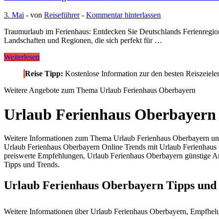
3. Mai
-
von
Reiseführer
-
Kommentar hinterlassen
Traumurlaub im Ferienhaus: Entdecken Sie Deutschlands Ferienregion
Landschaften und Regionen, die sich perfekt für …
Ferienhaus
Weiterlesen
Regionen
Reise Tipp:
Kostenlose Information zur den besten Reiszeiel
in
Deutschland
Weitere Angebote zum Thema Urlaub Ferienhaus Oberbayern
–
Traumurlaub
Ferienhaus
Urlaub Ferienhaus Oberbayern
Weitere Informationen zum Thema Urlaub Ferienhaus Oberbayern und
Urlaub Ferienhaus Oberbayern Online Trends mit Urlaub Ferienhaus
preiswerte Empfehlungen, Urlaub Ferienhaus Oberbayern günstige An
Tipps und Trends.
Urlaub Ferienhaus Oberbayern Tipps un
Weitere Informationen über Urlaub Ferienhaus Oberbayern, Empfhe