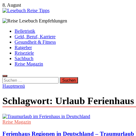
Zum
8. August
Inhalt
springen
Lesebuch Reise Tipps
Bücher, Reisen, Ebooks, Zeitungen und Lesebuch Empfehlungen
Belletristik
Geld, Beruf, Karriere
Gesundheit & Fitness
Ratgeber
Reiseziele
Sachbuch
Reise Magazin
Suchen
nach:
Hauptmenü
Schlagwort:
Urlaub Ferienhaus
Reise Magazin
Ferienhaus Regionen in Deutschland – Traumurlaub