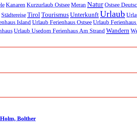
Natur
ele
Kanaren
Kurzurlaub Ostsee
Meran
Ostsee Deuts
Urlaub
Tirol
Tourismus
Unterkunft
Städtereise
Urla
enhaus Island
Urlaub Ferienhaus Ostsee
Urlaub Ferienhaus
Wandern
nhaus
Urlaub Usedom Ferienhaus Am Strand
We
, Holm, Bolther