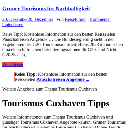
Grüner Tourismus für Nachhaltigkeit
20. Dezember
20. Dezember
-
von
Reiseführer
-
Kommentar
hinterlassen
Reise Tipp: Kostenlose Information zur den besten Reiszeielen
Pauschalreisen Angebote … Die Bundesregierung sieht in den
Ergebnissen des G20-Tourismusministertreffens 2023 im indischen
Goa einen hilfreichen Orientierungsrahmen für G20- und Nicht-
G20-Staaten, …
Grüner
Weiterlesen
Tourismus
Reise Tipp:
Kostenlose Information zur den besten
für
Reiszeielen
Pauschalreisen Angebote ...
Nachhaltigkeit
Weitere Angebote zum Thema Tourismus Cuxhaven
Tourismus Cuxhaven Tipps
Weitere Informationen zum Thema Tourismus Cuxhaven und
günstiger Tourismus Cuxhaven Angebote kaufen, Grüner Tourismus
für Nachhaltigkeit, weiterhin Tourismus Cuxhaven Online Trends