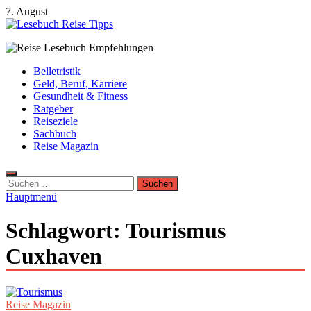
Zum
7. August
Inhalt
springen
Lesebuch Reise Tipps
Bücher, Reisen, Ebooks, Zeitungen und Lesebuch Empfehlungen
Belletristik
Geld, Beruf, Karriere
Gesundheit & Fitness
Ratgeber
Reiseziele
Sachbuch
Reise Magazin
Suchen
nach:
Hauptmenü
Schlagwort:
Tourismus
Cuxhaven
Reise Magazin