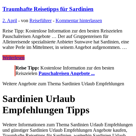
Traumhafte Reisetipps für Sardinien
2. April
-
von
Reiseführer
-
Kommentar hinterlassen
Reise Tipp: Kostenlose Information zur den besten Reiszeielen
Pauschalreisen Angebote … Der auf Gruppenreisen für
Alleinreisende spezialisierte Anbieter Sunwave hat Sardinien, eine
wahre Perle im Mittelmeer, in seinem Angebot aufgenommen. …
Traumhafte
Weiterlesen
Reisetipps
Reise Tipp:
Kostenlose Information zur den besten
für
Reiszeielen
Pauschalreisen Angebote ...
Sardinien
Weitere Angebote zum Thema Sardinien Urlaub Empfehlungen
Sardinien Urlaub
Empfehlungen Tipps
Weitere Informationen zum Thema Sardinien Urlaub Empfehlungen
und günstiger Sardinien Urlaub Empfehlungen Angebote kaufen,
Traumhafte Reisetipps für Sardinien, weiterhin Sardinien Urlaub