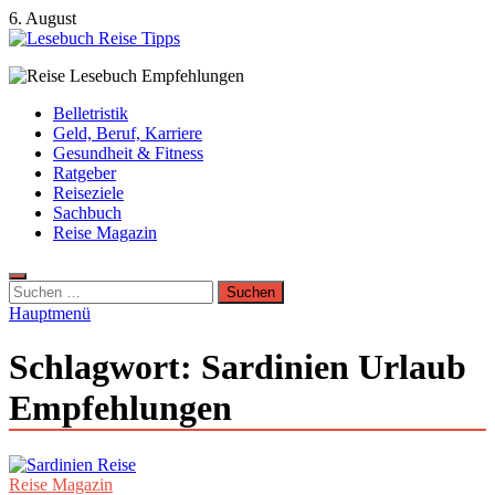
Zum
6. August
Inhalt
springen
Lesebuch Reise Tipps
Bücher, Reisen, Ebooks, Zeitungen und Lesebuch Empfehlungen
Belletristik
Geld, Beruf, Karriere
Gesundheit & Fitness
Ratgeber
Reiseziele
Sachbuch
Reise Magazin
Suchen
nach:
Hauptmenü
Schlagwort:
Sardinien Urlaub
Empfehlungen
Reise Magazin