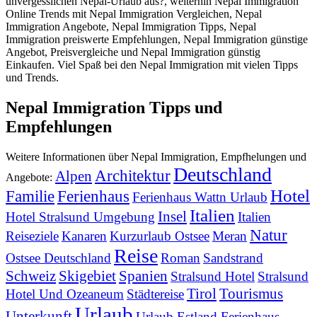
unvergesslichen Nepal-Urlaub aus?, weiterhin Nepal Immigration
Online Trends mit Nepal Immigration Vergleichen, Nepal
Immigration Angebote, Nepal Immigration Tipps, Nepal
Immigration preiswerte Empfehlungen, Nepal Immigration günstige
Angebot, Preisvergleiche und Nepal Immigration günstig
Einkaufen. Viel Spaß bei den Nepal Immigration mit vielen Tipps
und Trends.
Nepal Immigration Tipps und
Empfehlungen
Weitere Informationen über Nepal Immigration, Empfhelungen und
Deutschland
Architektur
Alpen
Angebote:
Hotel
Familie
Ferienhaus
Ferienhaus Wattn Urlaub
Italien
Insel
Hotel Stralsund Umgebung
Italien
Natur
Reiseziele
Kanaren
Kurzurlaub Ostsee
Meran
Reise
Ostsee Deutschland
Roman
Sandstrand
Schweiz
Skigebiet
Spanien
Stralsund Hotel
Stralsund
Tirol
Tourismus
Hotel Und Ozeaneum
Städtereise
Urlaub
Unterkunft
Urlaub Estland Ferienhaus