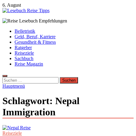
Zum
6. August
Inhalt
springen
Lesebuch Reise Tipps
Bücher, Reisen, Ebooks, Zeitungen und Lesebuch Empfehlungen
Belletristik
Geld, Beruf, Karriere
Gesundheit & Fitness
Ratgeber
Reiseziele
Sachbuch
Reise Magazin
Suchen
nach:
Hauptmenü
Schlagwort:
Nepal
Immigration
Reiseziele