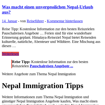
Was macht einen unvergesslichen Nepal-Urlaub
aus?
14. Januar
-
von
Reiseführer
-
Kommentar hinterlassen
Reise Tipp: Kostenlose Information zur den besten Reiszeielen
Pauschalreisen Angebote … Ferien sind für eine wunderbare
Erinnerung geplant. Himalaya-Reiseziel Nepal bietet Reisenden
kulturelle, natürliche, Abenteuer und Wildtiere. Eine Mischung aus
diesen …
Was
Weiterlesen
macht
Reise Tipp:
Kostenlose Information zur den besten
einen
Reiszeielen
Pauschalreisen Angebote ...
unvergesslichen
Nepal-
Weitere Angebote zum Thema Nepal Immigration
Urlaub
aus?
Nepal Immigration Tipps
Weitere Informationen zum Thema Nepal Immigration und
günstiger Nepal Immigration Angebote kaufen, Was macht einen