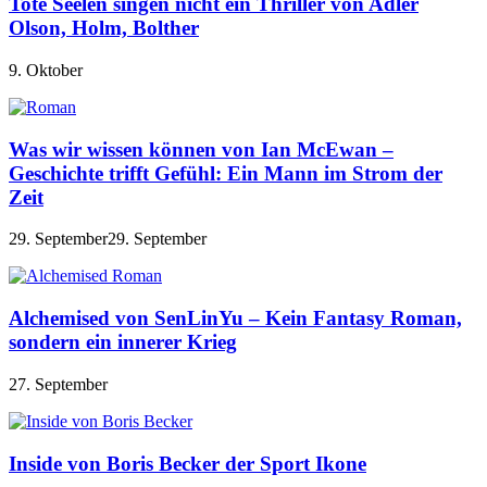
Tote Seelen singen nicht ein Thriller von Adler
Olson, Holm, Bolther
9. Oktober
Was wir wissen können von Ian McEwan –
Geschichte trifft Gefühl: Ein Mann im Strom der
Zeit
29. September
29. September
Alchemised von SenLinYu – Kein Fantasy Roman,
sondern ein innerer Krieg
27. September
Inside von Boris Becker der Sport Ikone