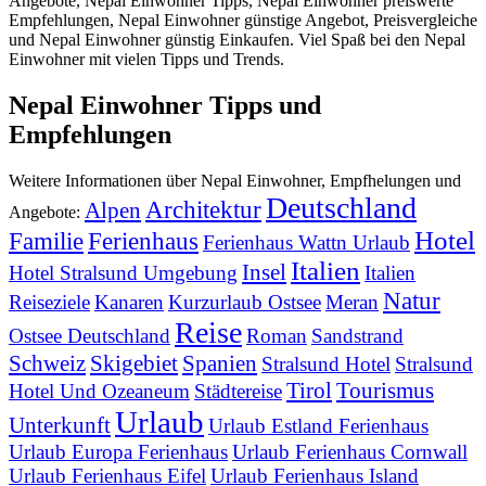
Angebote, Nepal Einwohner Tipps, Nepal Einwohner preiswerte
Empfehlungen, Nepal Einwohner günstige Angebot, Preisvergleiche
und Nepal Einwohner günstig Einkaufen. Viel Spaß bei den Nepal
Einwohner mit vielen Tipps und Trends.
Nepal Einwohner Tipps und
Empfehlungen
Weitere Informationen über Nepal Einwohner, Empfhelungen und
Deutschland
Architektur
Alpen
Angebote:
Hotel
Familie
Ferienhaus
Ferienhaus Wattn Urlaub
Italien
Insel
Hotel Stralsund Umgebung
Italien
Natur
Reiseziele
Kanaren
Kurzurlaub Ostsee
Meran
Reise
Ostsee Deutschland
Roman
Sandstrand
Schweiz
Skigebiet
Spanien
Stralsund Hotel
Stralsund
Tirol
Tourismus
Hotel Und Ozeaneum
Städtereise
Urlaub
Unterkunft
Urlaub Estland Ferienhaus
Urlaub Europa Ferienhaus
Urlaub Ferienhaus Cornwall
Urlaub Ferienhaus Eifel
Urlaub Ferienhaus Island