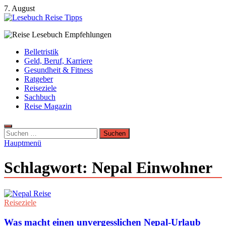
Zum
7. August
Inhalt
springen
Lesebuch Reise Tipps
Bücher, Reisen, Ebooks, Zeitungen und Lesebuch Empfehlungen
Belletristik
Geld, Beruf, Karriere
Gesundheit & Fitness
Ratgeber
Reiseziele
Sachbuch
Reise Magazin
Suchen
nach:
Hauptmenü
Schlagwort:
Nepal Einwohner
Reiseziele
Was macht einen unvergesslichen Nepal-Urlaub