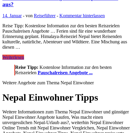
aus?
14. Januar
-
von
Reiseführer
-
Kommentar hinterlassen
Reise Tipp: Kostenlose Information zur den besten Reiszeielen
Pauschalreisen Angebote … Ferien sind für eine wunderbare
Erinnerung geplant. Himalaya-Reiseziel Nepal bietet Reisenden
kulturelle, natürliche, Abenteuer und Wildtiere. Eine Mischung aus
diesen …
Was
Weiterlesen
macht
Reise Tipp:
Kostenlose Information zur den besten
einen
Reiszeielen
Pauschalreisen Angebote ...
unvergesslichen
Nepal-
Weitere Angebote zum Thema Nepal Einwohner
Urlaub
aus?
Nepal Einwohner Tipps
Weitere Informationen zum Thema Nepal Einwohner und günstiger
Nepal Einwohner Angebote kaufen, Was macht einen
unvergesslichen Nepal-Urlaub aus?, weiterhin Nepal Einwohner
Online Trends mit Nepal Einwohner Vergleichen, Nepal Einwohner