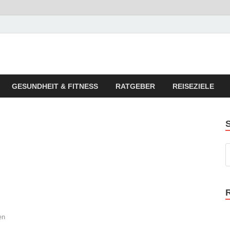
 Reise Tipps
 Zeitungen und Lesebuch Empfehlungen
GESUNDHEIT & FITNESS
RATGEBER
REISEZIELE
en