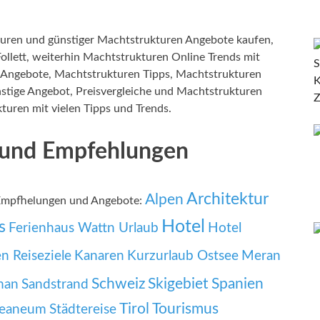
uren und günstiger Machtstrukturen Angebote kaufen,
ollett, weiterhin Machtstrukturen Online Trends mit
 Angebote, Machtstrukturen Tipps, Machtstrukturen
stige Angebot, Preisvergleiche und Machtstrukturen
turen mit vielen Tipps und Trends.
 und Empfehlungen
Architektur
Alpen
 Empfhelungen und Angebote:
Hotel
s
Ferienhaus Wattn Urlaub
Hotel
ien Reiseziele
Kanaren
Kurzurlaub Ostsee
Meran
Schweiz
Skigebiet
Spanien
man
Sandstrand
Tirol
Tourismus
zeaneum
Städtereise