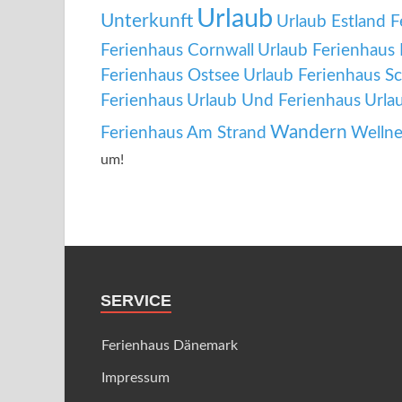
Urlaub
Unterkunft
Urlaub Estland 
Ferienhaus Cornwall
Urlaub Ferienhaus 
Ferienhaus Ostsee
Urlaub Ferienhaus S
Ferienhaus
Urlaub Und Ferienhaus
Urla
Wandern
Ferienhaus Am Strand
Wellne
um!
SERVICE
Ferienhaus Dänemark
Impressum