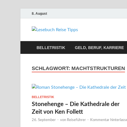
8. August
Lesebuch
Bücher, Reisen, Ebooks,
BELLETRISTIK
GELD, BERUF, KARRIERE
SCHLAGWORT:
MACHTSTRUKTUREN
BELLETRISTIK
Stonehenge – Die Kathedrale der
Zeit von Ken Follett
26. September
-
von
Reiseführer
-
Kommentar hinterlass