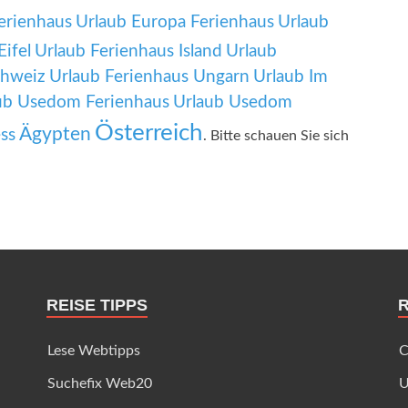
Ferienhaus
Urlaub Europa Ferienhaus
Urlaub
Eifel
Urlaub Ferienhaus Island
Urlaub
chweiz
Urlaub Ferienhaus Ungarn
Urlaub Im
ub Usedom Ferienhaus
Urlaub Usedom
Österreich
Ägypten
ss
. Bitte schauen Sie sich
REISE TIPPS
Lese Webtipps
C
Suchefix Web20
U