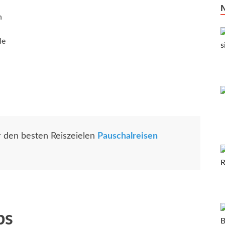
n
le
r den besten Reiszeielen
Pauschalreisen
ps