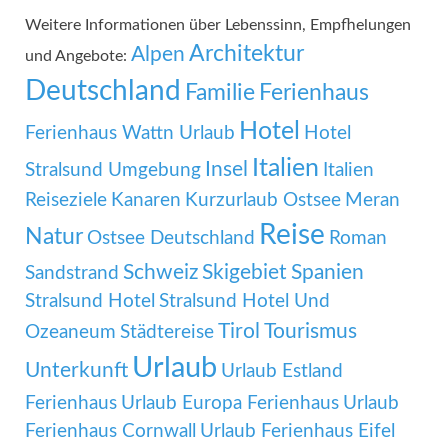
Weitere Informationen über Lebenssinn, Empfhelungen
Architektur
Alpen
und Angebote:
Deutschland
Familie
Ferienhaus
Hotel
Ferienhaus Wattn Urlaub
Hotel
Italien
Insel
Stralsund Umgebung
Italien
Reiseziele
Kanaren
Kurzurlaub Ostsee
Meran
Reise
Natur
Ostsee Deutschland
Roman
Schweiz
Skigebiet
Spanien
Sandstrand
Stralsund Hotel
Stralsund Hotel Und
Tirol
Tourismus
Ozeaneum
Städtereise
Urlaub
Unterkunft
Urlaub Estland
Ferienhaus
Urlaub Europa Ferienhaus
Urlaub
Ferienhaus Cornwall
Urlaub Ferienhaus Eifel