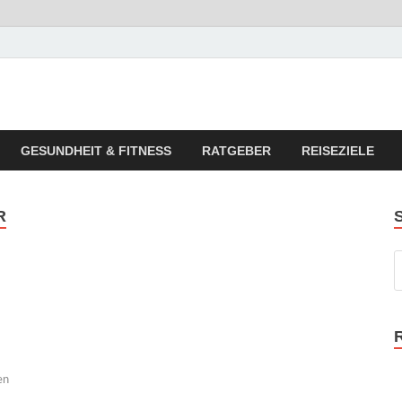
 Reise Tipps
 Zeitungen und Lesebuch Empfehlungen
GESUNDHEIT & FITNESS
RATGEBER
REISEZIELE
R
en