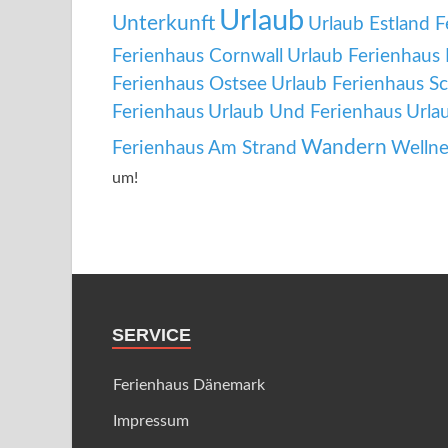
Urlaub
Unterkunft
Urlaub Estland 
Ferienhaus Cornwall
Urlaub Ferienhaus 
Ferienhaus Ostsee
Urlaub Ferienhaus S
Ferienhaus
Urlaub Und Ferienhaus
Urla
Wandern
Ferienhaus Am Strand
Wellne
um!
SERVICE
Ferienhaus Dänemark
Impressum