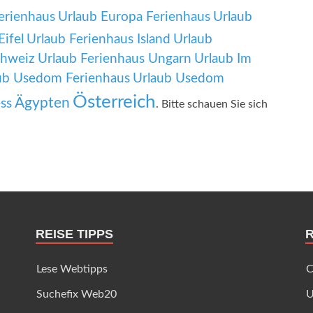
Ferienhaus
Urlaub Europa Ferienhaus
Urlaub
Eifel
Urlaub Ferienhaus Island
Urlaub
chweiz
Urlaub Ferienhaus Ungarn
Urlaub Im
ub Usedom Ferienhaus
Urlaub Usedom
Österreich
Ägypten
ss
. Bitte schauen Sie sich
REISE TIPPS
Lese Webtipps
C
Suchefix Web20
U