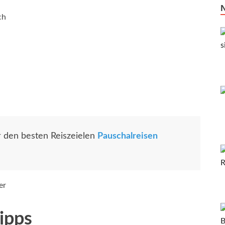
ch
r den besten Reiszeielen
Pauschalreisen
er
ipps