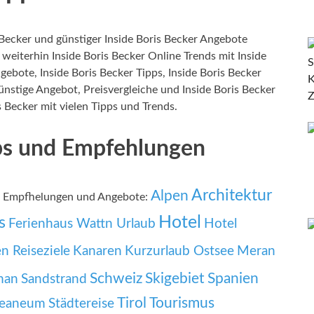
Becker und günstiger Inside Boris Becker Angebote
 weiterhin Inside Boris Becker Online Trends mit Inside
gebote, Inside Boris Becker Tipps, Inside Boris Becker
nstige Angebot, Preisvergleiche und Inside Boris Becker
s Becker mit vielen Tipps und Trends.
pps und Empfehlungen
Architektur
Alpen
r, Empfhelungen und Angebote:
Hotel
s
Ferienhaus Wattn Urlaub
Hotel
ien Reiseziele
Kanaren
Kurzurlaub Ostsee
Meran
Schweiz
Skigebiet
Spanien
man
Sandstrand
Tirol
Tourismus
zeaneum
Städtereise