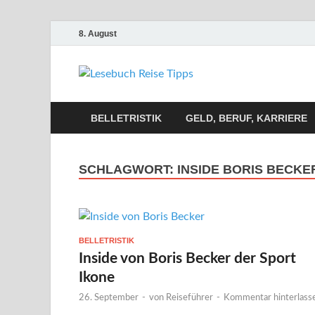
8. August
Lesebuch
Bücher, Reisen, Ebooks,
BELLETRISTIK
GELD, BERUF, KARRIERE
SCHLAGWORT:
INSIDE BORIS BECKE
BELLETRISTIK
Inside von Boris Becker der Sport
Ikone
26. September
-
von
Reiseführer
-
Kommentar hinterlass