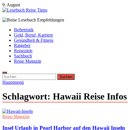
Zum
9. August
Inhalt
springen
Lesebuch Reise Tipps
Bücher, Reisen, Ebooks, Zeitungen und Lesebuch Empfehlungen
Belletristik
Geld, Beruf, Karriere
Gesundheit & Fitness
Ratgeber
Reiseziele
Sachbuch
Reise Magazin
Suchen
nach:
Hauptmenü
Schlagwort:
Hawaii Reise Infos
Reise Magazin
Insel Urlaub in Pearl Harbor auf den Hawaii Inseln