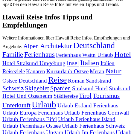
Spaß bei den Hawaii Reise Infos mit vielen Tipps und Trends.
Hawaii Reise Infos Tipps und
Empfehlungen
Weitere Informationen über Hawaii Reise Infos, Empfhelungen und
Deutschland
Architektur
Alpen
Angebote:
Hotel
Familie
Ferienhaus
Ferienhaus Wattn Urlaub
Italien
Insel
Hotel Stralsund Umgebung
Italien
Natur
Reiseziele
Kanaren
Kurzurlaub Ostsee
Meran
Reise
Ostsee Deutschland
Roman
Sandstrand
Schweiz
Skigebiet
Spanien
Stralsund Hotel
Stralsund
Tirol
Tourismus
Hotel Und Ozeaneum
Städtereise
Urlaub
Unterkunft
Urlaub Estland Ferienhaus
Urlaub Europa Ferienhaus
Urlaub Ferienhaus Cornwall
Urlaub Ferienhaus Eifel
Urlaub Ferienhaus Island
Urlaub Ferienhaus Ostsee
Urlaub Ferienhaus Schweiz
Urlaub Ferienhaus Ungarn
Urlaub Im Ferienhaus
Urlaub