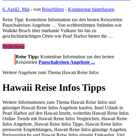
6. April
2. Mai
-
von
Reiseführer
-
Kommentar hinterlassen
Reise Tipp: Kostenlose Information zur den besten Reiszeielen
Pauschalreisen Angebote … Von weltberühmten Stränden wie
Waikiki Beach über markante Vulkane bis hin zu
geschichtsträchtigen Orten wie Pearl Harbor bieten die …
Insel
Weiterlesen
Urlaub
Reise Tipp:
Kostenlose Information zur den besten
in
Reiszeielen
Pauschalreisen Angebote ...
Pearl
Harbor
Weitere Angebote zum Thema Hawaii Reise Infos
auf
den
Hawaii
Hawaii Reise Infos Tipps
Inseln
Weitere Informationen zum Thema Hawaii Reise Infos und
günstiger Hawaii Reise Infos Angebote kaufen, Insel Urlaub in
Pearl Harbor auf den Hawaii Inseln, weiterhin Hawaii Reise Infos
Online Trends mit Hawaii Reise Infos Vergleichen, Hawaii Reise
Infos Angebote, Hawaii Reise Infos Tipps, Hawaii Reise Infos
preiswerte Empfehlungen, Hawaii Reise Infos günstige Angebot,
Preisvergleiche und Hawaii Reise Infos günstig Einkaufen. Viel