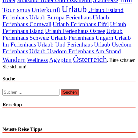
Tirol
Hotel
Stralsund Hotel Und Ozeaneum
Städtereise
Urlaub
Tourismus
Unterkunft
Urlaub Estland
Ferienhaus
Urlaub Europa Ferienhaus
Urlaub
Ferienhaus Cornwall
Urlaub Ferienhaus Eifel
Urlaub
Ferienhaus Island
Urlaub Ferienhaus Ostsee
Urlaub
Ferienhaus Schweiz
Urlaub Ferienhaus Ungarn
Urlaub
Im Ferienhaus
Urlaub Und Ferienhaus
Urlaub Usedom
Ferienhaus
Urlaub Usedom Ferienhaus Am Strand
Österreich
Wandern
Ägypten
Wellness
. Bitte schauen
Sie sich um!
Suche
Suchen
nach:
Reisetipp
Neuste Reise Tipps