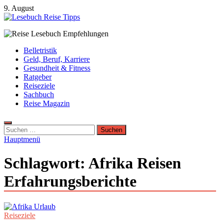
Zum
9. August
Inhalt
springen
Lesebuch Reise Tipps
Bücher, Reisen, Ebooks, Zeitungen und Lesebuch Empfehlungen
Belletristik
Geld, Beruf, Karriere
Gesundheit & Fitness
Ratgeber
Reiseziele
Sachbuch
Reise Magazin
Suchen
nach:
Hauptmenü
Schlagwort:
Afrika Reisen
Erfahrungsberichte
Reiseziele