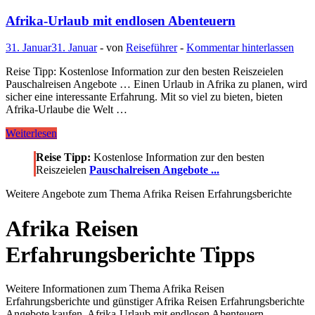
Afrika-Urlaub mit endlosen Abenteuern
31. Januar
31. Januar
-
von
Reiseführer
-
Kommentar hinterlassen
Reise Tipp: Kostenlose Information zur den besten Reiszeielen
Pauschalreisen Angebote … Einen Urlaub in Afrika zu planen, wird
sicher eine interessante Erfahrung. Mit so viel zu bieten, bieten
Afrika-Urlaube die Welt …
Afrika-
Weiterlesen
Urlaub
Reise Tipp:
Kostenlose Information zur den besten
mit
Reiszeielen
Pauschalreisen Angebote ...
endlosen
Abenteuern
Weitere Angebote zum Thema Afrika Reisen Erfahrungsberichte
Afrika Reisen
Erfahrungsberichte Tipps
Weitere Informationen zum Thema Afrika Reisen
Erfahrungsberichte und günstiger Afrika Reisen Erfahrungsberichte
Angebote kaufen, Afrika-Urlaub mit endlosen Abenteuern,